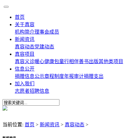
首页
关于真容
机构简介
理事会成员
新闻资讯
真容动态
党建动态
真容项目
真容义诊
暖心健康包
童行相伴
善书出版
其他类项目
信息公开
捐赠信息公示
章程制度
年报审计
捐赠支出
加入我们
志愿者
招聘信息
当前位置:
首页
>
新闻资讯
>
真容动态
>
新闻资讯